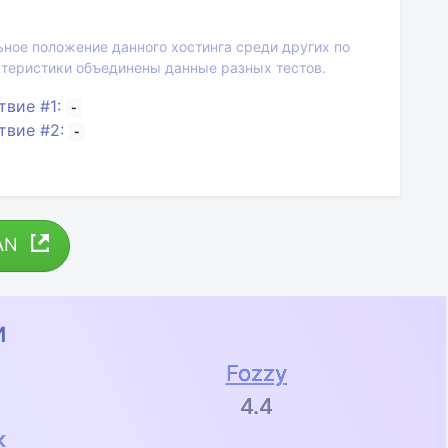
ьное положение данного хостинга среди других по
актеристики объединены данные разных тестов.
твие #1:
-
твие #2:
-
AN
и
Fozzy
4.4
к