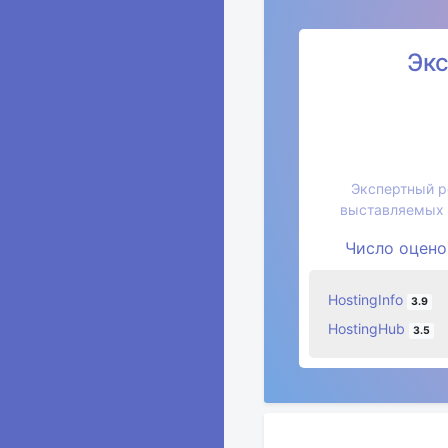
Эк
Экспертный ре
выставляемых 
Число оцен
HostingInfo
3.9
HostingHub
3.5