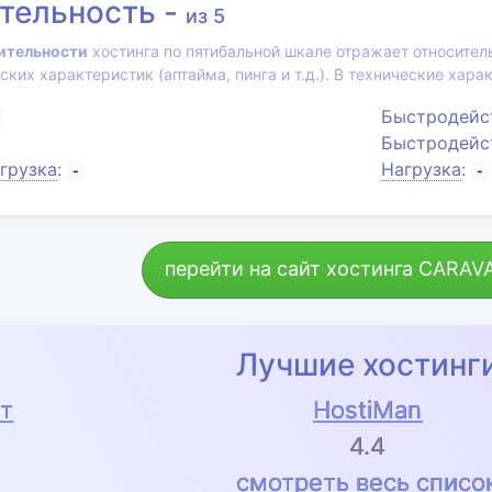
тельность -
из 5
ительности
хостинга по пятибальной шкале отражает относител
ских характеристик (аптайма, пинга и т.д.). В технические хар
Быстродейс
Быстродейс
грузка
:
Нагрузка
:
-
-
перейти на сайт хостинга
CARAV
Лучшие хостинг
т
HostiMan
4.4
смотреть весь списо