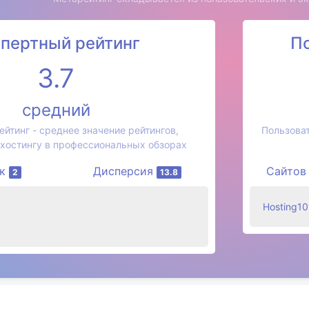
спертный рейтинг
П
3.7
средний
йтинг - среднее значение рейтингов,
Пользоват
хостингу в профессиональных обзорах
ок
Дисперсия
Сайто
2
13.8
Hosting1