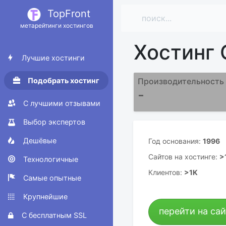
TopFront
метарейтинги хостингов
Хостинг
Лучшие хостинги
Подобрать хостинг
Производительность
-
С лучшими отзывами
Выбор экспертов
Дешёвые
Год основания:
1996
Сайтов на хостинге:
>
Технологичные
Клиентов:
>1K
Самые опытные
Крупнейшие
перейти на са
С бесплатным SSL