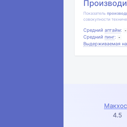
Производи
Показатель
производ
совокупности техниче
Средний
аптайм
:
-
Средний
пинг
:
-
Выдерживаемая на
Макхос
4.5