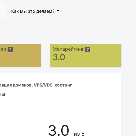
Как мы это делаем?
ели
Метарейтинг
?
?
3.0
рация доменов, VPS/VDS-хостинг
nel
3.0
из 5