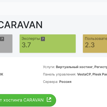
 CARAVAN
Эксперты
Пользоват
?
?
3.7
2.3
Услуги:
Виртуальный хостинг, Регист
1K
Панель управления:
VestaCP, Plesk Pa
Сервера:
Россия
йт хостинга
CARAVAN