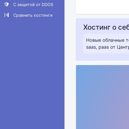
С защитой от DDOS
Сравнить хостинги
Хостинг о се
Новые облачные те
saas, paas от Цен