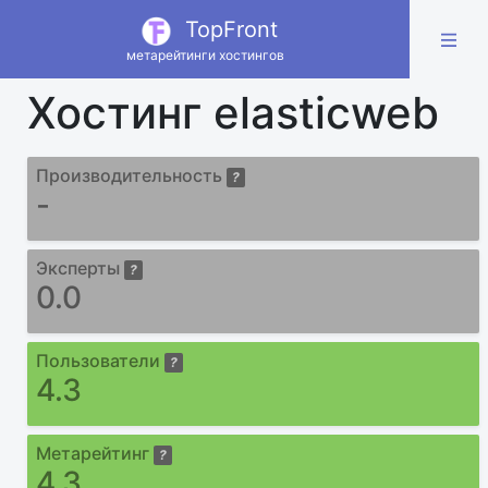
TopFront
метарейтинги хостингов
Хостинг elasticweb
Производительность
?
-
Эксперты
?
0.0
Пользователи
?
4.3
Метарейтинг
?
4.3